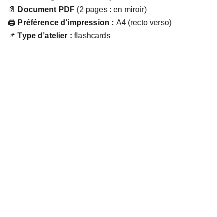
📄
Document PDF
(2 pages : en miroir)
🖨
Préférence d'impression :
A4 (recto verso)
📌
Type d’atelier :
flashcards
Juline
ANQUETIN RAULT
Soutien scolaire & ateliers soft skills
Nos accompagnements
Notre équipe
Nous contacter