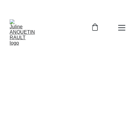
C'est avec les bons outils qu'on réussit !
STAGE DE PRERENTREE
Profitez des vacances pour gagner en 
confiance
 et 
méthode.
Un 
programme complet 
pour maîtriser les 
techniques d'apprentissage, développer sa 
méthodologie et renforcer sa confiance en soi.