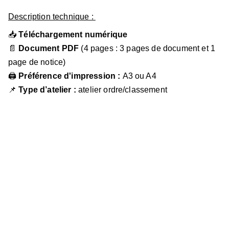
Description technique :
📥
Téléchargement numérique
📄
Document PDF
(4 pages : 3 pages de document et 1
page de notice)
🖨
Préférence d'impression :
A3 ou A4
📌
Type d’atelier :
atelier ordre/classement
Juline
ANQUETIN RAULT
Soutien scolaire & ateliers soft skills